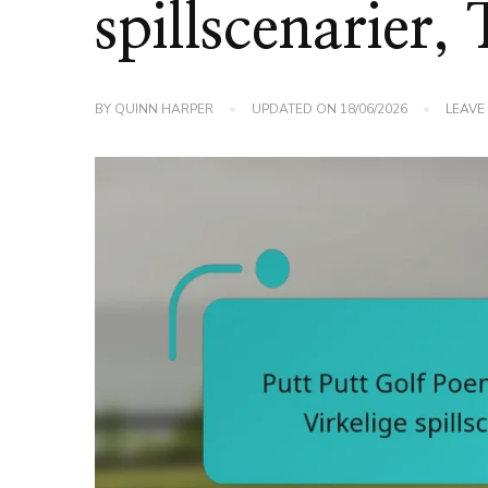
spillscenarier,
BY
QUINN HARPER
UPDATED ON
18/06/2026
LEAVE