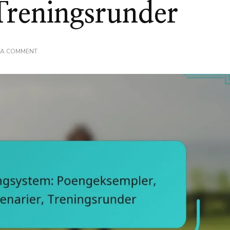
 Treningsrunder
ON
 A COMMENT
PUTT
PUTT
GOLF
POENGSYSTEM:
POENGEKSEMPLER,
VIRKELIGE
SPILLSCENARIER,
TRENINGSRUNDER