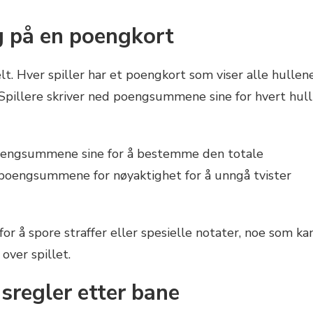
g på en poengkort
t. Hver spiller har et poengkort som viser alle hullen
Spillere skriver ned poengsummene sine for hvert hull
poengsummene sine for å bestemme den totale
e poengsummene for nøyaktighet for å unngå tvister
r å spore straffer eller spesielle notater, noe som ka
over spillet.
sregler etter bane