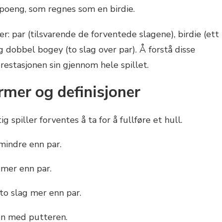
1 poeng, som regnes som en birdie.
 par (tilsvarende de forventede slagene), birdie (ett
og dobbel bogey (to slag over par). Å forstå disse
estasjonen sin gjennom hele spillet.
mer og definisjoner
 spiller forventes å ta for å fullføre et hull.
mindre enn par.
 mer enn par.
to slag mer enn par.
len med putteren.