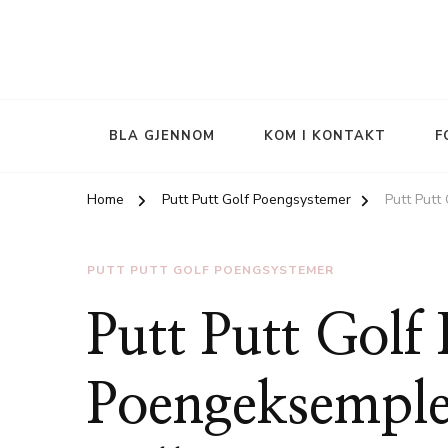
BLA GJENNOM
KOM I KONTAKT
F
Home
Putt Putt Golf Poengsystemer
Putt Putt
PUTT PUTT GOLF POENGSYSTEMER
Putt Putt Golf
Poengeksempler