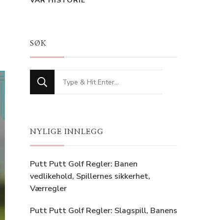
VÅR HISTORIE
SØK
Looking
for
Something?
NYLIGE INNLEGG
Putt Putt Golf Regler: Banen
vedlikehold, Spillernes sikkerhet,
Værregler
Putt Putt Golf Regler: Slagspill, Banens