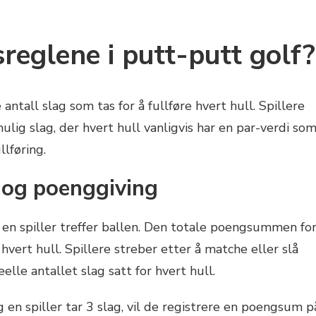
reglene i putt-putt golf?
antall slag som tas for å fullføre hvert hull. Spillere
lig slag, der hvert hull vanligvis har en par-verdi so
llføring.
g og poenggiving
g en spiller treffer ballen. Den totale poengsummen fo
ert hull. Spillere streber etter å matche eller slå
le antallet slag satt for hvert hull.
g en spiller tar 3 slag, vil de registrere en poengsum p