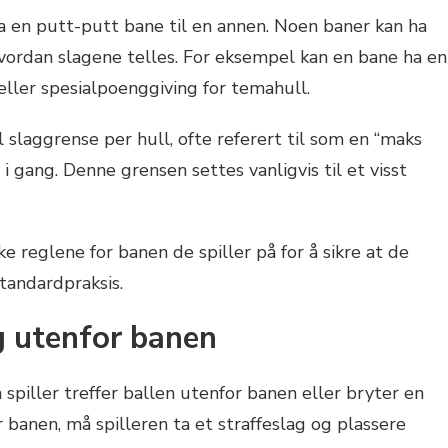
a en putt-putt bane til en annen. Noen baner kan ha
hvordan slagene telles. For eksempel kan en bane ha en
eller spesialpoenggiving for temahull.
 slaggrense per hull, ofte referert til som en “maks
i gang. Denne grensen settes vanligvis til et visst
e reglene for banen de spiller på for å sikre at de
tandardpraksis.
g utenfor banen
 spiller treffer ballen utenfor banen eller bryter en
r banen, må spilleren ta et straffeslag og plassere