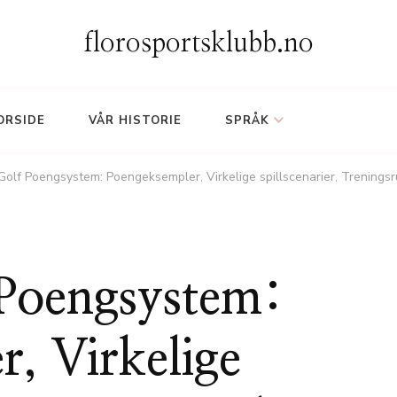
florosportsklubb.no
ORSIDE
VÅR HISTORIE
SPRÅK
 Golf Poengsystem: Poengeksempler, Virkelige spillscenarier, Trenings
 Poengsystem:
, Virkelige