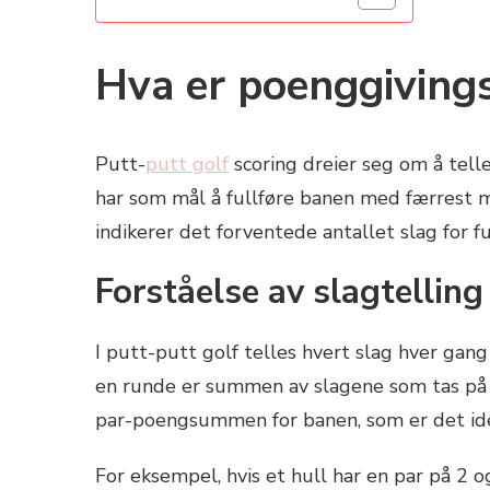
Hva er poenggivings
Putt-
putt golf
scoring dreier seg om å telle 
har som mål å fullføre banen med færrest mu
indikerer det forventede antallet slag for fu
Forståelse av slagtellin
I putt-putt golf telles hvert slag hver gan
en runde er summen av slagene som tas på hv
par-poengsummen for banen, som er det ideel
For eksempel, hvis et hull har en par på 2 o