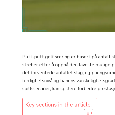
Putt-putt golf scoring er basert på antall s
streber etter å oppnå den laveste mulige 
det forventede antallet slag, og poengsum
ferdighetsnivå og banens vanskelighetsgrad. 
spillscenarier, kan spillere forbedre prestas
Key sections in the article: