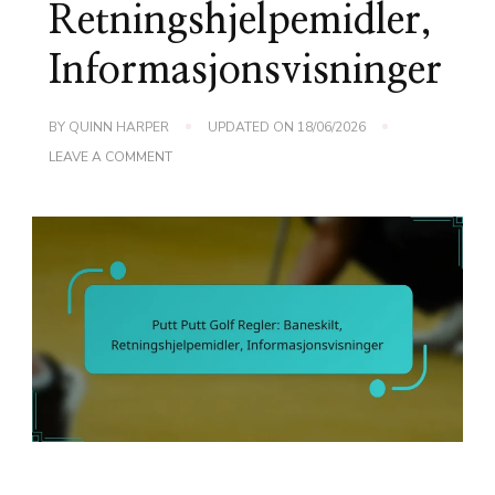
Retningshjelpemidler,
Informasjonsvisninger
BY
QUINN HARPER
UPDATED ON
18/06/2026
ON
LEAVE A COMMENT
PUTT
PUTT
GOLF
REGLER:
BANESKILT,
RETNINGSHJELPEMIDLER,
INFORMASJONSVISNINGER