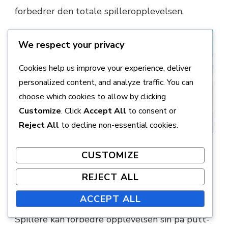
forbedrer den totale spilleropplevelsen.
We respect your privacy
Cookies help us improve your experience, deliver
personalized content, and analyze traffic. You can
choose which cookies to allow by clicking
Customize
. Click
Accept All
to consent or
Reject All
to decline non-essential cookies.
Hvordan kan spillere
CUSTOMIZE
effektivt bruke baneskilt
REJECT ALL
og hjelpemidler?
ACCEPT ALL
Spillere kan forbedre opplevelsen sin på putt-