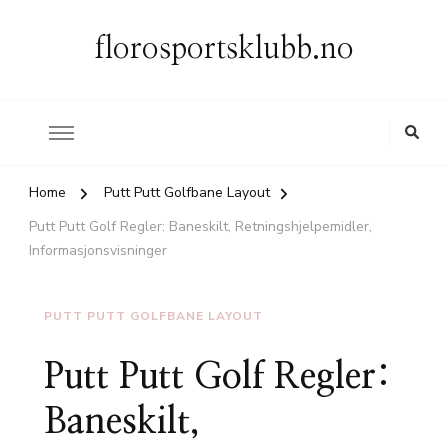
florosportsklubb.no
Home
Putt Putt Golfbane Layout
Putt Putt Golf Regler: Baneskilt, Retningshjelpemidler,
Informasjonsvisninger
PUTT PUTT GOLFBANE LAYOUT
Putt Putt Golf Regler:
Baneskilt,